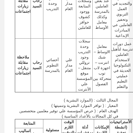
عند بعض
وسجلات
رحاب
مقابلة
والتجديد في
مدار
وحدة
العاملين
المتابعة
السيد
زيارات
العمل
العام
التدريب
بالمدرسة
ووجود
اجتماعات
التربوي
وكذلك
كشوف
وتحفيز
معامل
حوافز
العاملين عي
الأوساط
للعاملين
المبادرات
الإبداعية
سجلات
عمل دورات
معامل
وحدة
تدريبية لتأهيل
الاوساط –
التدريب
العاملين
شبك
وجود
ملاحظة
لاستخدام
علي
أخصائي
انترنت –
تروللي
رحاب
مقابلة
التكنولوجيا
مدار
التطوير
اجهزة لاب
متنقل –
السيد
زيارات
الحديثة في
العام
بالمدرسة
توب
موقع
اجتماعات
عمليتي
متحركة بين
المؤسسة
التعليم
الفصول
علي
والتعلم
الأنترنت
المجال الثالث : (الموارد البشرية )
المعيار : ( توافر الموارد البشرية وتنميتها )
الهدف العام : ( حرص المؤسسة علي توفير معلمين متخصصين
في كل المجالات بالأعداد المناسبة )
الأستراتيجيات
الوقت
المتابعة
(انشطة
الإمكانات
أدلة
اللازم
مسئولية
اساليب
تحقيق
اللازمة
ومؤشرات
والتوقيت