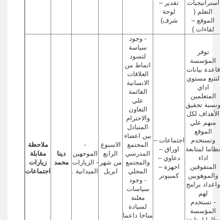
استراتيجيات
تقدير –
التعلم (
لوحة
الموقع –
شرف)
لقاءات )
- وجود
سياسة
توفر
لتسود
المؤسسة
انماط من
قاعدة بيانات
العلاقات
لتتبع مستوي
الانسانية
اداي
القائمة
المتعلمين
علي
نسبة تحقيق
التعاون
الأهداف لكل
والاحترام
منهم علي
المتبادل
الموقع
بين اعضاء
وتستخدم
اجتماعات –
المجتمع
الاسبوع
-
ملاحظة
ظاما لمتابعة
اوراق –
المدرسي
الرابع
الموجهين
دينا
مقابلة
اداء
دعاوي –
والمجتمع
من شهر
- الزيارات
محمد
زيارات
المتفوقين
اجهزة –
المحلي
ابريل
الميدانية .
اجتماعات
والموهوبين
كمبيوتر
- وجود
واعداد برامج
سياسات
لهم
معلنة
- تستخدم
لسيادة
المؤسسة
مناخا داعما
ظاما لمتابعة