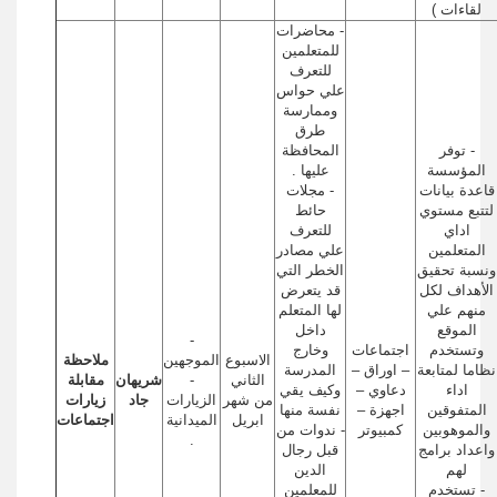
لقاءات )
- محاضرات
للمتعلمين
للتعرف
علي حواس
وممارسة
طرق
- توفر
المحافظة
المؤسسة
عليها .
قاعدة بيانات
- مجلات
لتتبع مستوي
حائط
اداي
للتعرف
المتعلمين
علي مصادر
ونسبة تحقيق
الخطر التي
الأهداف لكل
قد يتعرض
منهم علي
لها المتعلم
الموقع
داخل
-
وتستخدم
اجتماعات
وخارج
الاسبوع
الموجهين
ملاحظة
نظاما لمتابعة
– اوراق –
المدرسة
الثاني
-
شريهان
مقابلة
اداء
دعاوي –
وكيف يقي
من شهر
الزيارات
جاد
زيارات
المتفوقين
اجهزة –
نفسة منها
ابريل
الميدانية
اجتماعات
والموهوبين
كمبيوتر
- ندوات من
.
واعداد برامج
قبل رجال
لهم
الدين
- تستخدم
للمعلمين