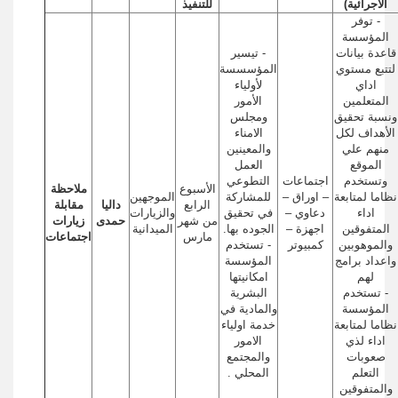
الاجرائية)
للتنفيذ
- توفر
المؤسسة
قاعدة بيانات
- تيسير
لتتبع مستوي
المؤسسسة
اداي
لأولياء
المتعلمين
الأمور
ونسبة تحقيق
ومجلس
الأهداف لكل
الامناء
منهم علي
والمعينين
الموقع
العمل
وتستخدم
اجتماعات
التطوعي
الأسبوع
ملاحظة
نظاما لمتابعة
– اوراق –
للمشاركة
الموجهين
الرابع
داليا
مقابلة
اداء
دعاوي –
في تحقيق
والزيارات
من شهر
حمدى
زيارات
المتفوقين
اجهزة –
الجوده بها.
الميدانية
مارس
اجتماعات
والموهوبين
كمبيوتر
- تستخدم
واعداد برامج
المؤسسة
لهم
امكانيتها
- تستخدم
البشرية
المؤسسة
والمادية في
نظاما لمتابعة
خدمة اولياء
اداء لذي
الامور
صعوبات
والمجتمع
التعلم
المحلي .
والمتفوقين