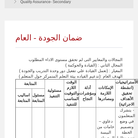
Quality Assurance- Secondary
ضمان الجودة - العام
المجالات والمعايير التى لم تحقق مستوى الاداء المطلوب
المجال الثاني : (القيادة والحوكمة )
المعيار : (تعمل القيادة علي تفعيل دور وحدة التدريب والجودة )
الهدف العام :(تدعيم القياده بيئة التعلم المتمركز حول المتعلم )
الأستراتيجيات
الوقت
المتابعة
(انشطة
الإمكانات
أدلة
اللازم
مسئولية
تحقيق
اللازمة
ومؤشرات
والتوقيت
مسئول
اساليب
التنفيذ
الأهداف
ومصادرها
النجاح
المناسب
المتابعة
المتابعة
الاجرائية)
للتنفيذ
- يتشرك
المتعلمون
في وضع
دعاوي –
وتصميم
خامات من
الخطة
البيسة
- تضع نظاما
المحيطة –