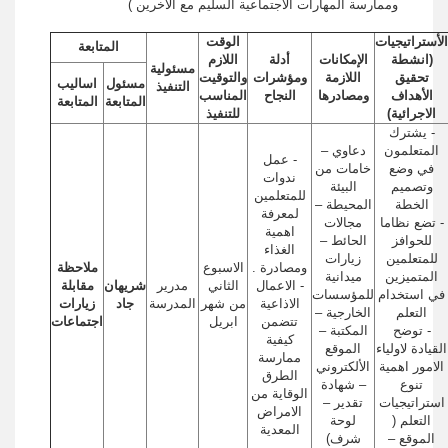
وممارسة المهارات الاجتماعية السليم مع الاخرين )
الأستراتيجيات
الوقت
المتابعة
(انشطة
الإمكانات
أدلة
اللازم
مسئولية
تحقيق
اللازمة
ومؤشرات
والتوقيت
مسئول
اساليب
التنفيذ
الأهداف
ومصادرها
النجاح
المناسب
المتابعة
المتابعة
الاجرائية)
للتنفيذ
- يشترك
المتعلمون
دعاوي –
- عمل
في وضع
خامات من
ندوات
وتصميم
البيئة
للمتعلمين
الخطة
المحيطة –
لمعرفة
- تضع نظاما
مجالات
اهمية
للحوافز
الحائط –
الغذاء
للمتعلمين
زيارات
ومصادرة .
الاسبوع
ملاحظة
المتميزين
ميدانية
- الاعمال
الثاني
مدرير
شريهان
مقابلة
في استخدام
للمؤسسات
الاذاعية
من شهر
المدرسة
جاد
زيارات
التعلم
الخارجية –
تتضمن
ابريل
اجتماعات
- توضح
المكتبة –
كيفية
القيادة لاولياء
الموقع
ممارسة
الامور اهمية
الألكتروني
الطرق
تنوع
– شهادة
الوقاية من
استراتيجيات
تقدير –
الامراض
التعلم (
لوحة
المعدية
الموقع –
شرف)