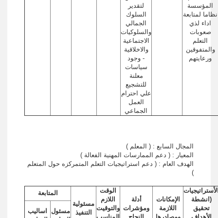
المؤسسة
لتقدير
نظاما لمتابعة
السلوك
اداء لذي
الجمالي
صعوبات
والسلوكيات
التعلم
الاجتماعية
والمتفوقين
والاخلاقية
ورعايتهم
- وجود
سياسات
معلنة
للتشجيع
علي احترام
العمل
الجماعي
المجال السابع : ( المعلم )
المعيار : ( دعم الممارسات المهنية الفعالة )
الهدف العام : ( دعم استراتيجيات التعلم المتمركزه حول المتعلم
)
لأستراتيجيات
الوقت
المتابعة
(انشطة
الإمكانات
أدلة
اللازم
مسئولية
تحقيق
اللازمة
ومؤشرات
والتوقيت
مسئول
اساليب
التنفيذ
الأهداف
ومصادرها
النجاح
المناسب