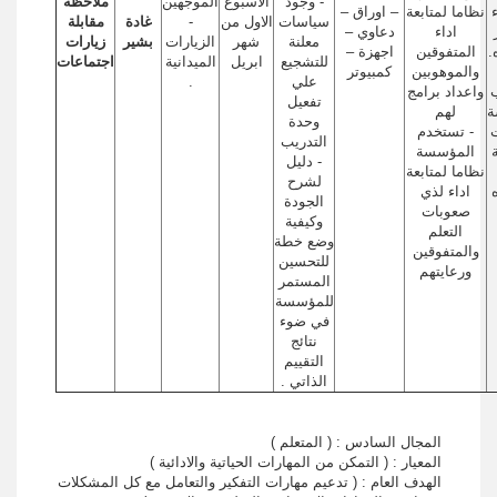
- وجود
الاسبوع
الموجهين
ملاحظة
نظاما لمتابعة
– اوراق –
سياسات
الاول من
-
غادة
مقابلة
اداء
دعاوي –
معلنة
شهر
الزيارات
بشير
زيارات
.
المتفوقين
اجهزة –
للتشجيع
ابريل
الميدانية
اجتماعات
والموهوبين
كمبيوتر
علي
.
واعداد برامج
تفعيل
ة
لهم
وحدة
ت
- تستخدم
التدريب
المؤسسة
- دليل
نظاما لمتابعة
لشرح
اداء لذي
الجودة
صعوبات
وكيفية
التعلم
وضع خطة
والمتفوقين
للتحسين
ورعايتهم
المستمر
للمؤسسة
في ضوء
نتائج
التقييم
الذاتي .
المجال السادس : ( المتعلم )
المعيار : ( التمكن من المهارات الحياتية والادائية )
الهدف العام : ( تدعيم مهارات التفكير والتعامل مع كل المشكلات