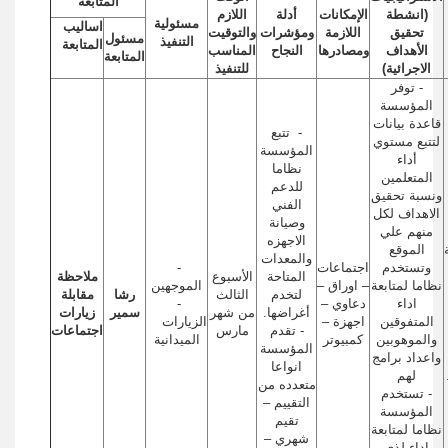
المتابعة
(انشطة
الإمكانات
أدلة
اللازم
مسئولية
اساليب
تحقيق
اللازمة
ومؤشرات
والتوقيت
مسئول
التنفيذ
المتابعة
الأهداف
ومصادرها
النجاح
المناسب
المتابعة
الاجرائية)
للتنفيذ
- توفر
المؤسسة
قاعدة بيانات
- تتبع
لتتبع مستوي
المؤسسة
أداء
نظاما
المتعلمين
للدعم
ونسبة تحقيق
الفني
الاهداف لكل
وصيانة
منهم علي
الاجهزه
الموقع
والمعدات
وتستخدم
اجتماعات
-
المتاحة
الأسبوع
ملاحظة
نظاما لمتابعة
– اوراق –
الموجهين
لتخدم
الثالث
رشا
مقابلة
اداء
دعاوي –
-
أغراضها.
من شهر
سمير
زيارات
المتفوقين
اجهزة –
الزيارات
- تقدم
مارس
اجتماعات
والموهوبين
كمبيوتر
الميدانية
المؤسسة
واعداد برامج
انواعا
لهم
متعدده من
- تستخدم
التقييم –
المؤسسة
تقيم
نظاما لمتابعة
شهري –
اداء لذي