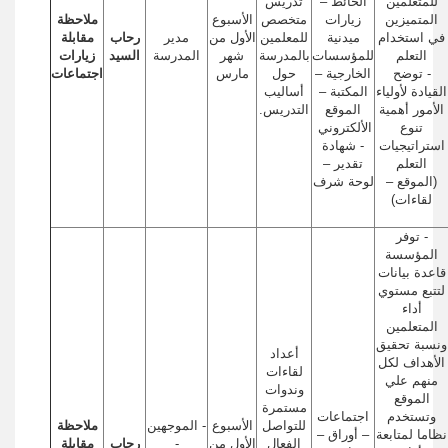
للمتعلمين
الحائط –
تدريس
المتميزين
زيارات
متخصص
الأسبوع
ملاحظة
في استخدام
ميدنية
للمعلمين
الأول من
مدير
رحاب
مقابلة
التعلم
للمؤسسات
بالمدرسة
شهر
المدرسة
السيد
زيارات
- توضح
الخارجية –
حول
مارس
اجتماعات
القيادة لأولياء
المكتبة –
أساليب
الأمور أهمية
الموقع
التدريس.
تنوع
الألكتروني
استراتيجيات
- شهادة
التعلم
تقدير –
(الموقع –
لوحة شرف
لقاءات)
- توفر
المؤسسة
قاعدة بيانات
لتتبع مستوي
أداء
المتعلمين
ونسبة تحقيق
أعداد
الأهداف لكل
لقاءات
منهم علي
وندوات
الموقع
مستمرة
وتستخدم
اجتماعات
للتواصل
الأسبوع
- الموجهين
ملاحظة
نظاما لمتابعة
– أوراق –
الفعال
الأول من
-
رحاب
مقابلة