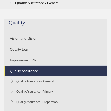
Quality Assurance - General
Quality
Vision and Mision
Quality team
KG
Improvement Plan
Primary
Quality Assurance
Preparatory
Improvement Plan-General
Quality Assurance - General
Secondary
Improvement Plan - Primary
Quality Assurance -Primary
Improvement plan - Preparatory
Quality Assurance -Preparatory
Improvement plan - Secondary