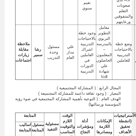
تقيم
صعوبات
سنوي
التعلم
والمتفوقين
ورعايتهم
معامل
التطوير
وجود خطة
التربوي
بالاحتياجات
وضع خطة
بالمدرسة
التدريبية
ملاحظة
علي
مسئول
بالاحتياجات
–
اشراك
رشا
مقابلة
مدار
وحدة
التدريبية
المعلمون
العاملين
سمير
زيارات
العام
التدريب
للعاملين
الحاصلون
في
اجتماعات
علي
الدورات
شهادة
التدريبية
Icdl
المجال الرابع : ( المشاركة المجتميعية )
المعيار : ( وجود ثقافة داعمة للمشاركة المجتميعة )
الهدف العام : ( التوعية بأهمية المشاركة المجتمعية في ضوء رؤية
المؤسسة ورسالتها)
الأستراتيجيات
الوقت
المتابعة
(انشطة
الإمكانات
أدلة
اللازم
مسئولية
مسئول
اساليب
تحقيق
اللازمة
ومؤشرات
والتوقيت
التنفيذ
المتابعة
المتابعة
الأهداف
ومصادرها
النجاح
المناسب