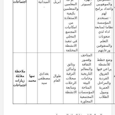
ابريل
الميدانية
اجتماعات
والموهوبين
كمبيوتر
المعلمين
.
واعداد برامج
والمتعلمين
لهم
بكيفية
- تستخدم
الاستفادة
المؤسسة
من
نظاما لمتابعة
امكانيات
اداء لذي
المجتمع
صعوبات
المحلي
التعلم
في تنفيذ
والمتفوقين
الانشطة
ورعايتهم
المختلفة .
المتاحف
وضع خطط
وقصور
للأنشطة
الثقافة
وثائق
يراعي فيها
والمعالم
واماكن
ملاحظة
الفروق
التاريخية
الترفية
بغدادي
طوال
سها
مقابلة
الفردية
وخامات
سجلات
مصطفي
العام
محمد
زيارات
والمراحل
البيئة
الرحلات
سيد
اجتماعات
العمرية
المتاحة
ومتابعة
وميول
المؤسسات
الانشطة
الطلاب
المجتمعية
المجاورة