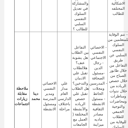
الاشكالية
والمشاركة
المختلفه
في تعديل
للطالب
السلوك
النفسي
السلبي
للطالب ؟
- تتم الوقاية
لمتعلمين من
السلوك
- الاخصائي
التفاعل
النفسي
النفسي
بين الطلاب
السلبي عن
الاجتماعي
هل يشوبة
طريق
- رجال
عنف؟
التفاعل من
الدين
هلالطلاب
خلال طابور
-مسئول
تقبل علي
الصباح من
الصحافة
الادمان
خلال حصص
- المدرسين
والتدخين؟
علي
الاخصائي
الرياده من
ومجلات
هل الطلاب
مدار
النفسي
ملاحظة
خلال ندوات
الحائط
تقبل علي
العام
ومدير
دينا
مقابلة
ومناظرات
- مسئول
حصص
الدارسي
المدرسة
محمد
زيارات
ومحاضرات
الانشطة
الرياده
باختلاف
ومسئول
اجتماعات
والتوجية
الثقافية
والأنشطة
مراحلة
الانشطة
الجمعي
مصادر
المختلفة (
للطلاب
ماديه
العمل مع
للوقاية من
ميزاينة
الجامعات
السلوك