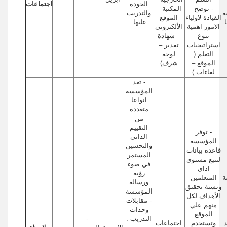
الجودة
اجتماعات
- توضح
المكتبة –
ة
والتدريب
القيادة لاولياء
الموقع
عليها.
الامور اهمية
الألكتروني
تنوع
– شهادة
استراتيجيات
تقدير –
التعلم (
لوحة
الموقع –
شرف)
لقاءات )
- تعد
المؤسسة
انواعا
متعددة
من
التقييم
- توفر
الذاتي
المؤسسة
والتحسين
قاعدة بيانات
المستمر
لتتبع مستوي
في ضوء
اداي
رؤية
ة
المتعلمين
ورسالة
ونسبة تحقيق
المؤسسة
الأهداف لكل
- مقابلات
منهم علي
وحدات
الموقع
التدريب .
-
وتستخدم
اجتماعات