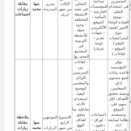
المتميزين
ميدانية
المحلي
الثالث
مدرير
سها
مقابلة
في استخدام
للمؤسسات
في تنفيذ
من شهر
المدرسة
محمد
زيارات
التعلم
الخارجية –
الانشطة
ابريل
اجتماعات
- توضح
المكتبة –
المختلفة.
القيادة لاولياء
الموقع
- وجود
الامور اهمية
الألكتروني
خطة
تنوع
– شهادة
للأنشطة
استراتيجيات
تقدير –
التربوية
التعلم (
لوحة
في
الموقع –
شرف)
المجتمع
لقاءات )
المحيد بها.
توفر
- لقاءات
المؤسسة
بين
قاعدة بيانات
المدرسين
لتتبع مستوي
الأوائل
اداي
والمعلمين
المتعلمين
لتوضيح
ونسبة تحقيق
كيفية
الأهداف لكل
استخدام
منهم علي
الأدلة
الموقع
بفاعلية بما
-
وتستخدم
اجتماعات
يحقق
الاسبوع
الموجهين
ملاحظة
نظاما لمتابعة
– اوراق –
اهداف
الرابع
-
سها
مقابلة
اداء
دعاوي –
النهج
من شهر
الزيارات
محمد
زيارات
المتفوقين
اجهزة –
- توعية