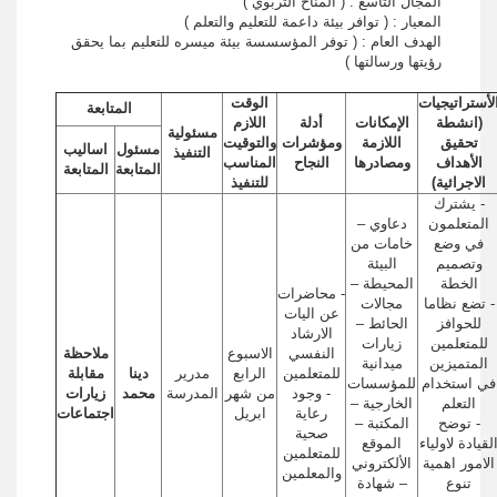
المجال التاسع : ( المناخ التربوي )
المعيار : ( توافر بيئة داعمة للتعليم والتعلم )
الهدف العام : ( توفر المؤسسسة بيئة ميسره للتعليم بما يحقق
رؤيتها ورسالتها )
لأستراتيجيات
الوقت
المتابعة
(انشطة
الإمكانات
أدلة
اللازم
مسئولية
تحقيق
اللازمة
ومؤشرات
والتوقيت
مسئول
اساليب
التنفيذ
الأهداف
ومصادرها
النجاح
المناسب
المتابعة
المتابعة
الاجرائية)
للتنفيذ
- يشترك
المتعلمون
دعاوي –
في وضع
خامات من
وتصميم
البيئة
الخطة
المحيطة –
- محاضرات
- تضع نظاما
مجالات
عن اليات
للحوافز
الحائط –
الارشاد
للمتعلمين
زيارات
النفسي
الاسبوع
ملاحظة
المتميزين
ميدانية
للمتعلمين
الرابع
مدرير
دينا
مقابلة
في استخدام
للمؤسسات
- وجود
من شهر
المدرسة
محمد
زيارات
التعلم
الخارجية –
رعاية
ابريل
اجتماعات
- توضح
المكتبة –
صحية
لقيادة لاولياء
الموقع
للمتعلمين
الامور اهمية
الألكتروني
والمعلمين
تنوع
– شهادة