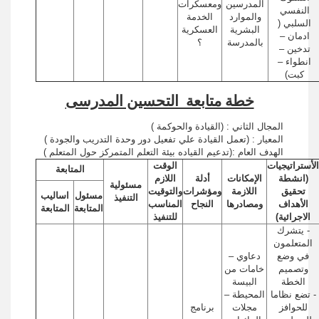
المدرسين
ومعسكرات
النفسي
والموارد
الخدمة
السلبي (
البشرية
العسكرية
ادمان –
بالمدرسة
؟
تدخين –
انطواء –
كبت)
خطة متابعة التحسين المدرسى
المجال الثاني : (القيادة والحوكمة )
المعيار : (تعمل القيادة علي تفعيل دور وحدة التدريب والجودة )
الهدف العام :(تدعيم القياده بيئة التعلم المتمركز حول المتعلم )
الأستراتيجيات
الوقت
المتابعة
(انشطة
الإمكانات
أدلة
اللازم
مسئولية
تحقيق
اللازمة
ومؤشرات
والتوقيت
مسئول
اساليب
التنفيذ
الأهداف
ومصادرها
النجاح
المناسب
المتابعة
المتابعة
الاجرائية)
للتنفيذ
- يتشرك
المتعلمون
في وضع
دعاوي –
وتصميم
خامات من
الخطة
البيسة
- تضع نظاما
المحيطة –
للحوافز
مجلات
برنامج