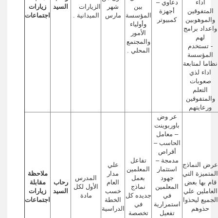
أداء
دعاوي –
بين
شهر
الزيارات
السيد
زيارات
المتفوقين
أجهزة
المؤسسة
مارس
الميدانية .
اجتماعات
والموهوبين
كمبيوتر
وأولياء
واعداد برامج
الأمور
لهم
والمجتمع
- تستخدم
المحلي .
المؤسسة
نظاما لمتابعة
اداء لذي
صعوبات
التعلم
والمتفوقين
ورعايتهم
عر وض
باوربوينت
– معامل
الحاسب –
أقراص
مدمجة –
تفاعل
عرض النماذج
علي
استثمار
المعلمين
المتميزة التي
مدار
ملاحظة
جهود
بعمل
المدرس
قام بها بعض
العام
رحاب
مقابلة
المعلمين
نماذج
الأول لكل
العاملين علي
خسب
السيد
زيارات
في
جديده كل
مادة
الجميع ليحذوا
الخطة
اجتماعات
استمرارية
في
حذوهم
الدراسية
تفعيل
تخصصة