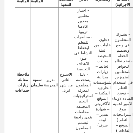
المتابعة
المتابعة
الاجرائية)
للتنفيذ
- اختيار
معلمين
معدين
اكادميا
تربويا
- يشترك
- محاضرات
المتعلمون
دعاوي –
للمعلم
في وضع
خامات من
ليخطط
وتصميم
البيئة
للنشاط في
الخطة
المحيطة –
ضوء
- تضع نظاما
مجالات
الاهداف
للحوافز
الحائط –
التعليمية
للمتعلمين
زيارات
- دليل
الاسبوع
ملاحظة
المتميزين
ميدانية
يستخدمة
الثاني
مدرير
سمية
مقابلة
في استخدام
للمؤسسات
المعلمون
من شهر
المدرسة
سليمان
زيارات
التعلم
الخارجية –
لمعرفة
ابريل
اجتماعات
- توضح
المكتبة –
استراتيجيات
لقيادة لاولياء
الموقع
التعلم
الامور اهمية
الألكتروني
المختلفة
تنوع
– شهادة
- محاضات
استراتيجيات
تقدير –
تغذي راجعة
التعلم (
لوحة
ليصمم
الموقع –
شرف)
المعلمون
لقاءات )