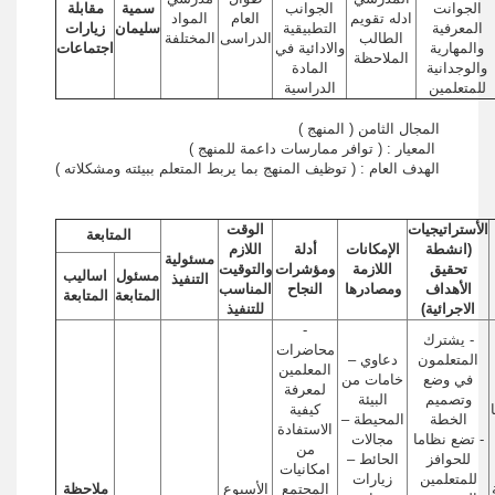
الجوانت
الجوانب
سمية
مقابلة
ادله تقويم
العام
المواد
المعرفية
التطبيقية
سليمان
زيارات
الطالب
الدراسى
المختلفة
والمهارية
والادائية في
اجتماعات
الملاحظة
والوجدانية
المادة
للمتعلمين
الدراسية
المجال الثامن ( المنهج )
المعيار : ( توافر ممارسات داعمة للمنهج )
الهدف العام : ( توظيف المنهج بما يربط المتعلم ببيئته ومشكلاته )
الأستراتيجيات
الوقت
المتابعة
(انشطة
الإمكانات
أدلة
اللازم
مسئولية
تحقيق
اللازمة
ومؤشرات
والتوقيت
مسئول
اساليب
التنفيذ
الأهداف
ومصادرها
النجاح
المناسب
المتابعة
المتابعة
الاجرائية)
للتنفيذ
-
- يشترك
محاضرات
المتعلمون
دعاوي –
المعلمين
في وضع
خامات من
لمعرفة
وتصميم
البيئة
كيفية
الخطة
المحيطة –
الاستفادة
- تضع نظاما
مجالات
من
للحوافز
الحائط –
امكانيات
للمتعلمين
زيارات
المجتمع
الأسبوع
ملاحظة