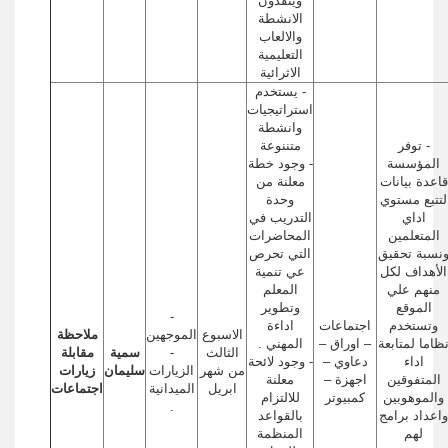
وينفذون
الانشطة
والالعاب
التعليمية
الاثرائية
- يستخدم
استراتيجيات
وانشطة
- توفر
متننوعة
المؤسسة
- وجود خطة
قاعدة بيانات
معلنة من
لتتبع مستوي
وحدة
اداي
التدريب في
المتعلمين
المحاضرات
نسبة تحقيق
التي تحرص
الأهداف لكل
عي تنمية
منهم علي
المعلم
الموقع
وتطوير
-
وتستخدم
اجتماعات
اداءة
الاسبوع
الموجهين
ملاحظة
ظاما لمتابعة
– اوراق –
المهني .
الثالث
-
سمية
مقابلة
اداء
دعاوي –
- وجود لائحة
من شهر
الزيارات
سليمان
زيارات
المتفوقين
اجهزة –
معلنة
ابريل
الميدانية
اجتماعات
والموهوبين
كمبيوتر
للالتزام
.
واعداد برامج
بالقواعد
لهم
المنظمة