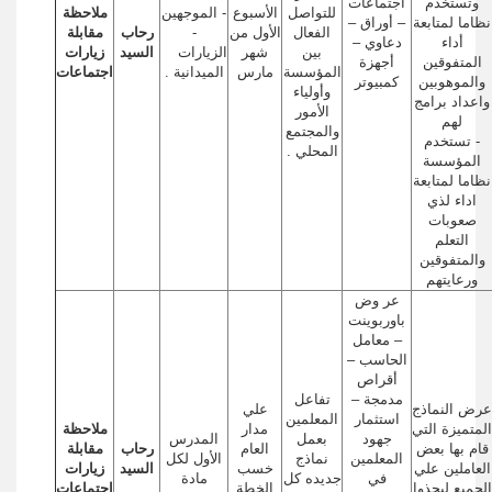
وتستخدم
اجتماعات
للتواصل
الأسبوع
- الموجهين
ملاحظة
نظاما لمتابعة
– أوراق –
الفعال
الأول من
-
رحاب
مقابلة
أداء
دعاوي –
بين
شهر
الزيارات
السيد
زيارات
المتفوقين
أجهزة
المؤسسة
مارس
الميدانية .
اجتماعات
والموهوبين
كمبيوتر
وأولياء
واعداد برامج
الأمور
لهم
والمجتمع
- تستخدم
المحلي .
المؤسسة
نظاما لمتابعة
اداء لذي
صعوبات
التعلم
والمتفوقين
ورعايتهم
عر وض
باوربوينت
– معامل
الحاسب –
أقراص
مدمجة –
تفاعل
عرض النماذج
علي
استثمار
المعلمين
المتميزة التي
مدار
ملاحظة
جهود
بعمل
المدرس
قام بها بعض
العام
رحاب
مقابلة
المعلمين
نماذج
الأول لكل
العاملين علي
خسب
السيد
زيارات
في
جديده كل
مادة
الجميع ليحذوا
الخطة
اجتماعات