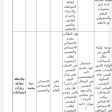
لثقافة
اداء لذي
المواطنة
صعوبات
والانتماء
التعلم
واحترام
والمتفوقين
القانون
ورعايتهم
والقيم
الاخلاقية
هل الطالب
يتقدم
للاخصائي
توعية اولياء
الاجتماعي
الامور من
والنفسي
خلال
لطلب
احتماعات
المشوره
- استثمار
لاولياء الامور
في الاتجاه
جهد بشري
لاحداث تغيير
النفسي
لأحد
قيمي تجاه
علي مدار
المتخصصين
السلوك
اليوم
ملاحظة
في المجال
علي
الاخصائي
النفسي
الدراسي؟
دينا
مقابلة
النفسي
مدار
الاجتماعي
السلبي اثناء
هل ولي
محمد
زيارات
والتربوي
العام
والنفسي
المقابلات
الامر يتقدم
اجتماعات
من مجلس
بمكتب
للاخصائي
الامناء (
الاخصائي
النفسي
موارد ذاتيه
الاجتماعي
لطلب
)
في المواقف
المشوره