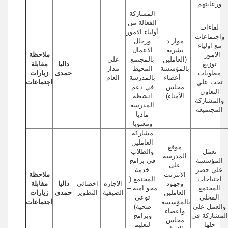
ورعايتهم
المشاركة
الفعالة من
لقاءات
أولياء الامور
واجتماعات
موار د
ورجال
مع اولياء
بشرية
الاعمال
الامور –
ملاحظة
(العاملين
بالمجتمع
علي
توزيع
داليا
مقابلة
بالمؤسسة
المحيط
مدار
مطويات
حمدى
زيارات
– أعضاء
بالمدرسة
العام
تحث علي
اجتماعات
مجلس
في دعم
التعاون
الأمناء)
انشظة
والمشاركة
المدرسة
المجتميعه
ماديا
ومعنويا
مشاركة
العاملين
موقع
تعمل
والطلاب
المدرسة
المؤسسة
في برامج
على
علي حصر
خدمة
الانترنت
ملاحظة
احتياجات
المجتمع (
وجهود
الاجازه
اخصائى
داليا
مقابلة
المجتمع
محو امية –
العاملين
الصيفية
التطوير
حمدى
زيارات
المحلي
توعي
بالمؤسسة
اجتماعات
والعمل علي
صحية)
واعضاء
المشاركة في
وبرامج
مجلس
حلها
لتعليم