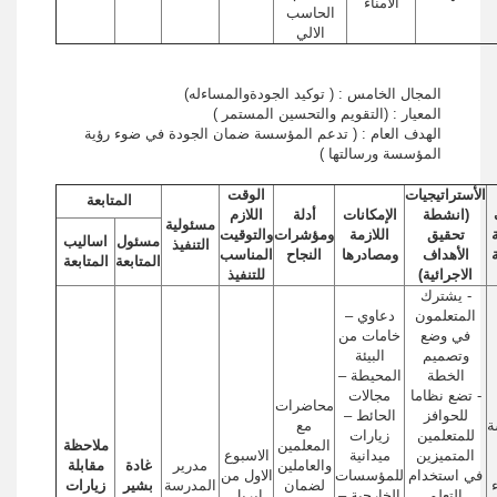
الامناء
الحاسب
الالي
المجال الخامس : ( توكيد الجودةوالمساءله)
المعيار : (التقويم والتحسين المستمر )
الهدف العام : ( تدعم المؤسسة ضمان الجودة في ضوء رؤية
المؤسسة ورسالتها )
الأستراتيجيات
الوقت
المتابعة
(انشطة
الإمكانات
أدلة
اللازم
مسئولية
ة
تحقيق
اللازمة
ومؤشرات
والتوقيت
مسئول
اساليب
التنفيذ
الأهداف
ومصادرها
النجاح
المناسب
المتابعة
المتابعة
الاجرائية)
للتنفيذ
- يشترك
المتعلمون
دعاوي –
في وضع
خامات من
وتصميم
البيئة
الخطة
المحيطة –
- تضع نظاما
مجالات
محاضرات
للحوافز
الحائط –
ة
مع
للمتعلمين
زيارات
المعلمين
ملاحظة
المتميزين
ميدانية
الاسبوع
والعاملين
مدرير
غادة
مقابلة
في استخدام
للمؤسسات
الاول من
لضمان
المدرسة
بشير
زيارات
التعلم
الخارجية –
ابريل