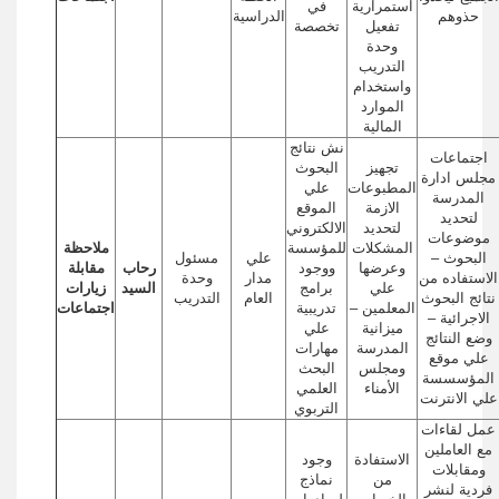
استمرارية
في
حذوهم
الدراسية
تفعيل
تخصصة
وحدة
التدريب
واستخدام
الموارد
المالية
نش نتائج
اجتماعات
تجهيز
البحوث
مجلس ادارة
المطبوعات
علي
المدرسة
الازمة
الموقع
لتحديد
لتحديد
الالكتروني
موضوعات
المشكلات
للمؤسسة
ملاحظة
البحوث –
علي
مسئول
وعرضها
ووجود
رحاب
مقابلة
الاستفاده من
مدار
وحدة
علي
برامج
السيد
زيارات
نتائج البحوث
العام
التدريب
المعلمين –
تدريبية
اجتماعات
الاجرائية –
ميزانية
علي
وضع النتائج
المدرسة
مهارات
علي موقع
ومجلس
البحث
المؤسسسة
الأمناء
العلمي
علي الانترنت
التربوي
عمل لقاءات
مع العاملين
الاستفادة
وجود
ومقابلات
من
نماذج
فردية لنشر