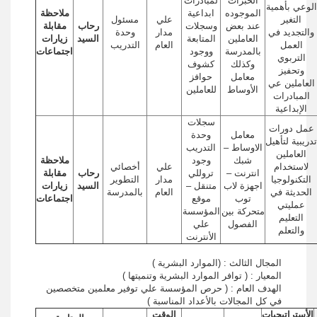
الخبرات
لمبادرات
الوعي بأهمية
الموجوده
ابداعية
ملاحظة
التغير
علي
مسئول
عند بعض
وسجلات
رحاب
مقابلة
والتجديد في
مدار
وحدة
العاملين
المتابعة
السيد
زيارات
العمل
العام
التدريب
بالمدرسة
ووجود
اجتماعات
التربوي
وكذلك
كشوف
وتحفيز
معامل
حوافز
العاملين عي
الأوساط
للعاملين
المبادرات
الإبداعية
سجلات
عمل دورات
معامل
وحدة
تدريبية لتأهيل
الاوساط –
التدريب
العاملين
شبك
وجود
ملاحظة
لاستخدام
علي
أخصائي
انترنت –
تروللي
رحاب
مقابلة
التكنولوجيا
مدار
التطوير
اجهزة لاب
متنقل –
السيد
زيارات
الحديثة في
العام
بالمدرسة
توب
موقع
اجتماعات
عمليتي
متحركة بين
المؤسسة
التعليم
الفصول
علي
والتعلم
الأنترنت
المجال الثالث : (الموارد البشرية )
المعيار : ( توافر الموارد البشرية وتنميتها )
الهدف العام : ( حرص المؤسسة علي توفير معلمين متخصصين
في كل المجالات بالأعداد المناسبة )
الأستراتيجيات
الوقت