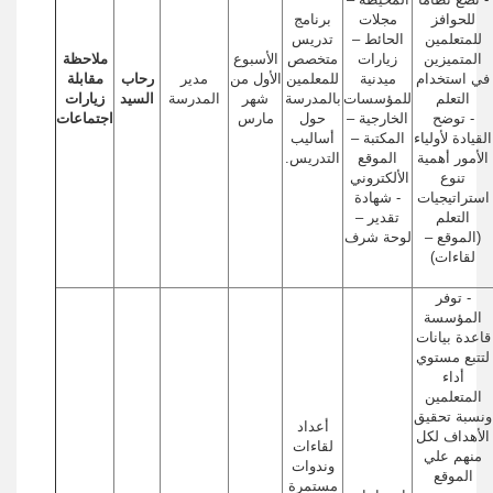
للحوافز
مجلات
برنامج
للمتعلمين
الحائط –
تدريس
المتميزين
زيارات
متخصص
الأسبوع
ملاحظة
في استخدام
ميدنية
للمعلمين
الأول من
مدير
رحاب
مقابلة
التعلم
للمؤسسات
بالمدرسة
شهر
المدرسة
السيد
زيارات
- توضح
الخارجية –
حول
مارس
اجتماعات
القيادة لأولياء
المكتبة –
أساليب
الأمور أهمية
الموقع
التدريس.
تنوع
الألكتروني
استراتيجيات
- شهادة
التعلم
تقدير –
(الموقع –
لوحة شرف
لقاءات)
- توفر
المؤسسة
قاعدة بيانات
لتتبع مستوي
أداء
المتعلمين
ونسبة تحقيق
أعداد
الأهداف لكل
لقاءات
منهم علي
وندوات
الموقع
مستمرة