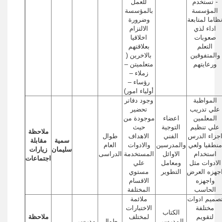
- تستخدم
للعمل
المؤسسة
بالمؤسسة
ظاما لمتابعة
وضرورة
اداء لذي
الالتزام
صعوبات
اخلاقيا
التعلم
بعلاقتهم
والمتفوقين
بالاخرين (
ورعايتهم
متعلميتن –
زملاء –
رؤساء –
أولياء امور)
المواظبة
وجود دفاتر
علي تدريب
تحضير
المعلمين
اعضاء
موجودة من
علي تنظيم
التوجية
حيث
ملاحظة
جزاء الدرس
الفني
الاهداف
طوال
سمية
مقابلة
منطقيا ولعي
والمدرسين
والادوات
العام
سليمان
زيارات
استخدام
الاوائل
المستخدمة
الدراسى
اجتماعات
الادوات مثل
ومعامل
علي
جهزه العرض
التطوير
مستوي
واجهزه
الاقسام
الحاسب
المختلفة
صميم ادوات
ملائمة
مختلفة
الاختبارات
الكتاب
لتقويم
لمختلف
ملاحظة
المدرسي
طوال
مدرسي