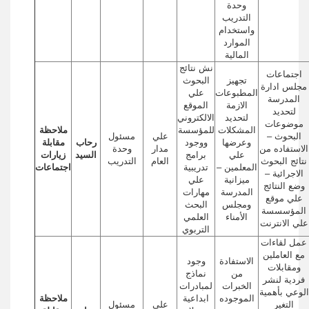
وحدة
التدريب
واستخدام
الموارد
المالية
نش نتائج
اجتماعات
تجهيز
البحوث
مجلس ادارة
المطبوعات
علي
المدرسة
الازمة
الموقع
لتحديد
لتحديد
الالكتروني
موضوعات
المشكلات
للمؤسسة
ملاحظة
البحوث –
علي
مسئول
وعرضها
ووجود
رحاب
مقابلة
الاستفاده من
مدار
وحدة
علي
برامج
السيد
زيارات
نتائج البحوث
العام
التدريب
المعلمين –
تدريبية
اجتماعات
الاجرائية –
ميزانية
علي
وضع النتائج
المدرسة
مهارات
علي موقع
ومجلس
البحث
المؤسسسة
الأمناء
العلمي
علي الانترنت
التربوي
عمل لقاءات
مع العاملين
الاستفادة
وجود
ومقابلات
من
نماذج
فردية لنشر
الخبرات
لمبادرات
الوعي بأهمية
الموجوده
ابداعية
ملاحظة
التغير
علي
مسئول