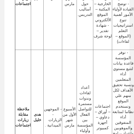
- توضح
الخارجية –
حول
مارس
اجتماعات
القيادة لأولياء
المكتبة –
أساليب
الأمور أهمية
الموقع
التدريس.
تنوع
الألكتروني
استراتيجيات
- شهادة
التعلم
تقدير –
(الموقع –
لوحة شرف
لقاءات)
- توفر
المؤسسة
قاعدة بيانات
لتتبع مستوي
أداء
المتعلمين
ونسبة تحقيق
أعداد
الأهداف لكل
لقاءات
منهم علي
وندوات
الموقع
مستمرة
وتستخدم
اجتماعات
للتواصل
الأسبوع
- الموجهين
ملاحظة
نظاما لمتابعة
– أوراق –
الفعال
الأول من
-
هدى
مقابلة
أداء
دعاوي –
بين
شهر
الزيارات
خليل
زيارات
المتفوقين
أجهزة
المؤسسة
مارس
الميدانية .
اجتماعات
والموهوبين
كمبيوتر
وأولياء
واعداد برامج