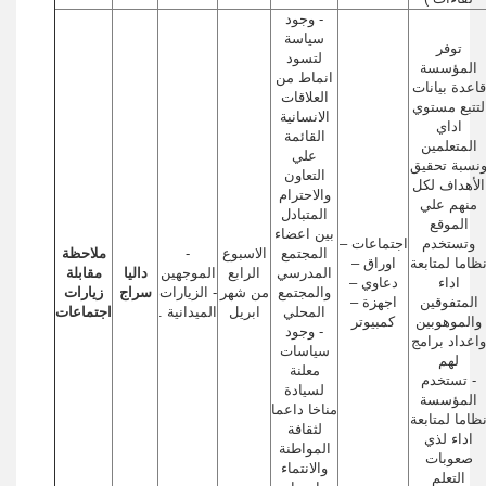
- وجود
سياسة
توفر
لتسود
المؤسسة
انماط من
قاعدة بيانات
العلاقات
لتتبع مستوي
الانسانية
اداي
القائمة
المتعلمين
علي
نسبة تحقيق
التعاون
الأهداف لكل
والاحترام
منهم علي
المتبادل
الموقع
بين اعضاء
وتستخدم
اجتماعات –
المجتمع
الاسبوع
-
ملاحظة
ظاما لمتابعة
اوراق –
المدرسي
الرابع
الموجهين
داليا
مقابلة
اداء
دعاوي –
والمجتمع
من شهر
- الزيارات
سراج
زيارات
المتفوقين
اجهزة –
المحلي
ابريل
الميدانية .
اجتماعات
والموهوبين
كمبيوتر
- وجود
واعداد برامج
سياسات
لهم
معلنة
- تستخدم
لسيادة
المؤسسة
مناخا داعما
ظاما لمتابعة
لثقافة
اداء لذي
المواطنة
صعوبات
والانتماء
التعلم