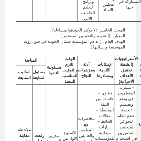
المشاركة في
وبرامج
مجلس
حلها
لتعليم
الامناء
الحاسب
الالي
المجال الخامس : ( توكيد الجودةوالمساءله)
المعيار : (التقويم والتحسين المستمر )
الهدف العام : ( تدعم المؤسسة ضمان الجودة في ضوء رؤية
المؤسسة ورسالتها )
الأستراتيجيات
الوقت
المتابعة
(انشطة
الإمكانات
أدلة
اللازم
مسئولية
ة
تحقيق
اللازمة
ومؤشرات
والتوقيت
مسئول
اساليب
التنفيذ
الأهداف
ومصادرها
النجاح
المناسب
المتابعة
المتابعة
الاجرائية)
للتنفيذ
- يشترك
المتعلمون
دعاوي –
في وضع
خامات من
وتصميم
البيئة
الخطة
المحيطة –
- تضع نظاما
مجالات
محاضرات
للحوافز
الحائط –
ة
مع
للمتعلمين
زيارات
المعلمين
ملاحظة
المتميزين
ميدانية
الاسبوع
والعاملين
مدرير
رفعت
مقابلة
في استخدام
للمؤسسات
الاول من