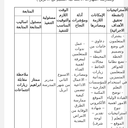
الأستراتيجيات
الوقت
المتابعة
(انشطة
الإمكانات
أدلة
اللازم
مسئولية
تحقيق
اللازمة
ومؤشرات
والتوقيت
مسئول
اساليب
التنفيذ
الأهداف
ومصادرها
النجاح
المناسب
المتابعة
المتابعة
الاجرائية)
للتنفيذ
- يشترك
المتعلمون
دعاوي –
- عمل
في وضع
خامات من
ندوات
وتصميم
البيئة
للمتعلمين
الخطة
المحيطة –
لمعرفة
- تضع نظاما
مجالات
اهمية
للحوافز
الحائط –
الغذاء
للمتعلمين
زيارات
ومصادرة .
الاسبوع
ملاحظة
المتميزين
ميدانية
- الاعمال
الثاني
مدرير
ممتاز
مقابلة
في استخدام
للمؤسسات
الاذاعية
من شهر
المدرسة
ابراهيم
زيارات
التعلم
الخارجية –
تتضمن
ابريل
اجتماعات
- توضح
المكتبة –
كيفية
القيادة لاولياء
الموقع
ممارسة
الامور اهمية
الألكتروني
الطرق
تنوع
– شهادة
الوقاية من
استراتيجيات
تقدير –
الامراض
التعلم (
لوحة
المعدية
الموقع –
شرف)