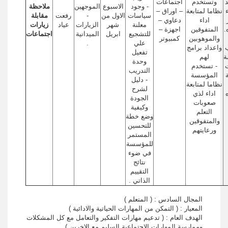
وتستخدم
اجتماعات
- وجود
الاسبوع
الموجهين
ملاحظة
نظاما لمتابعة
– اوراق –
سياسات
الاول من
-
رفعت
مقابلة
اداء
دعاوي –
معلنة
شهر
الزيارات
عياد
زيارات
.
المتفوقين
اجهزة –
للتشجيع
ابريل
الميدانية
اجتماعات
والموهوبين
كمبيوتر
علي
.
واعداد برامج
تفعيل
ة
لهم
وحدة
ت
- تستخدم
التدريب
المؤسسة
- دليل
نظاما لمتابعة
لشرح
اداء لذي
الجودة
صعوبات
وكيفية
التعلم
وضع خطة
والمتفوقين
للتحسين
ورعايتهم
المستمر
للمؤسسة
في ضوء
نتائج
التقييم
الذاتي .
المجال السادس : ( المتعلم )
المعيار : ( التمكن من المهارات الحياتية والادائية )
الهدف العام : ( تدعيم مهارات التفكير والتعامل مع كل المشكلات
وممارسة المهارات الاجتماعية السليم مع الاخرين )