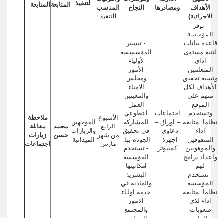
التنفيذ
المتابعة
المتابعة
الأهداف
ومصادرها
النجاح
المناسب
الاجرائية)
للتنفيذ
- توفر
المؤسسة
قاعدة بيانات
- تيسير
لتتبع مستوي
المؤسسسة
اداي
لأولياء
المتعلمين
الأمور
ونسبة تحقيق
ومجلس
الأهداف لكل
الامناء
منهم علي
والمعينين
الموقع
العمل
وتستخدم
اجتماعات
التطوعي
الأسبوع
ملاحظة
نظاما لمتابعة
– اوراق –
للمشاركة
الموجهين
الرابع
محمد
مقابلة
اداء
دعاوي –
في تحقيق
والزيارات
من شهر
حسن
زيارات
المتفوقين
اجهزة –
الجوده بها.
الميدانية
مارس
اجتماعات
والموهوبين
كمبيوتر
- تستخدم
واعداد برامج
المؤسسة
لهم
امكانيتها
- تستخدم
البشرية
المؤسسة
والمادية في
نظاما لمتابعة
خدمة اولياء
اداء لذي
الامور
صعوبات
والمجتمع