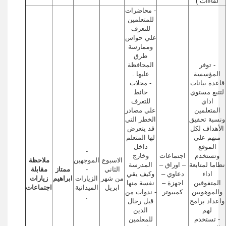
لقاءات )
- محاضرات
للمتعلمين
للتعرف
علي حواس
وممارسة
طرق
- توفر
المحافظة
المؤسسة
عليها .
قاعدة بيانات
- مجلات
لتتبع مستوي
حائط
اداي
للتعرف
المتعلمين
علي مصادر
ونسبة تحقيق
الخطر التي
الأهداف لكل
قد يتعرض
منهم علي
لها المتعلم
الموقع
داخل
-
وتستخدم
اجتماعات
وخارج
الاسبوع
الموجهين
ملاحظة
نظاما لمتابعة
– اوراق –
المدرسة
الثاني
-
ممتاز
مقابلة
اداء
دعاوي –
وكيف يقي
من شهر
الزيارات
ابراهيم
زيارات
المتفوقين
اجهزة –
نفسة منها
ابريل
الميدانية
اجتماعات
والموهوبين
كمبيوتر
- ندوات من
.
واعداد برامج
قبل رجال
لهم
الدين
- تستخدم
للمعلمين