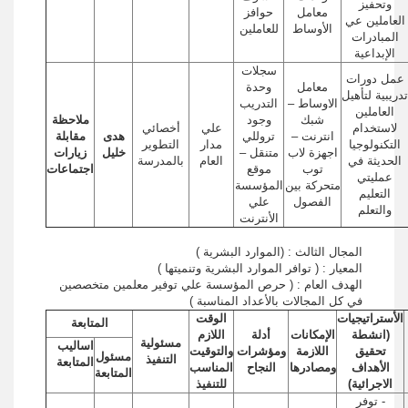
وتحفيز
معامل
حوافز
العاملين عي
الأوساط
للعاملين
المبادرات
الإبداعية
سجلات
عمل دورات
معامل
وحدة
تدريبية لتأهيل
الاوساط –
التدريب
العاملين
شبك
وجود
ملاحظة
لاستخدام
علي
أخصائي
انترنت –
تروللي
هدى
مقابلة
التكنولوجيا
مدار
التطوير
اجهزة لاب
متنقل –
خليل
زيارات
الحديثة في
العام
بالمدرسة
توب
موقع
اجتماعات
عمليتي
متحركة بين
المؤسسة
التعليم
الفصول
علي
والتعلم
الأنترنت
المجال الثالث : (الموارد البشرية )
المعيار : ( توافر الموارد البشرية وتنميتها )
الهدف العام : ( حرص المؤسسة علي توفير معلمين متخصصين
في كل المجالات بالأعداد المناسبة )
الأستراتيجيات
الوقت
المتابعة
(انشطة
الإمكانات
أدلة
اللازم
مسئولية
اساليب
تحقيق
اللازمة
ومؤشرات
والتوقيت
مسئول
التنفيذ
المتابعة
الأهداف
ومصادرها
النجاح
المناسب
المتابعة
الاجرائية)
للتنفيذ
- توفر