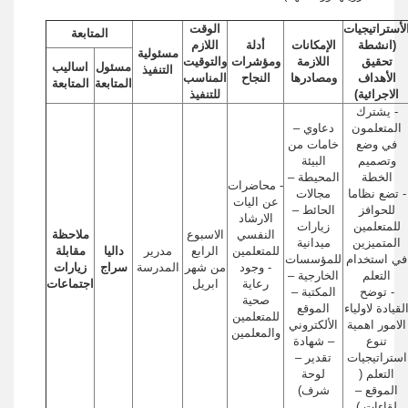
لأستراتيجيات
الوقت
المتابعة
(انشطة
الإمكانات
أدلة
اللازم
مسئولية
تحقيق
اللازمة
ومؤشرات
والتوقيت
مسئول
اساليب
التنفيذ
الأهداف
ومصادرها
النجاح
المناسب
المتابعة
المتابعة
الاجرائية)
للتنفيذ
- يشترك
المتعلمون
دعاوي –
في وضع
خامات من
وتصميم
البيئة
الخطة
المحيطة –
- محاضرات
- تضع نظاما
مجالات
عن اليات
للحوافز
الحائط –
الارشاد
للمتعلمين
زيارات
النفسي
الاسبوع
ملاحظة
المتميزين
ميدانية
للمتعلمين
الرابع
مدرير
داليا
مقابلة
في استخدام
للمؤسسات
- وجود
من شهر
المدرسة
سراج
زيارات
التعلم
الخارجية –
رعاية
ابريل
اجتماعات
- توضح
المكتبة –
صحية
لقيادة لاولياء
الموقع
للمتعلمين
الامور اهمية
الألكتروني
والمعلمين
تنوع
– شهادة
استراتيجيات
تقدير –
التعلم (
لوحة
الموقع –
شرف)
لقاءات )