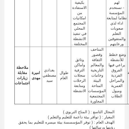
لهم
بكيفية
- تستخدم
الاستفادة
المؤسسة
من
نظاما لمتابعة
امكانيات
اداء لذي
المجتمع
صعوبات
المحلي
التعلم
في تنفيذ
والمتفوقين
الانشطة
ورعايتهم
المختلفة .
المتاحف
وضع خطط
وقصور
للأنشطة
الثقافة
وثائق
يراعي فيها
والمعالم
واماكن
ملاحظة
الفروق
التاريخية
الترفية
بغدادي
طوال
اميرة
مقابلة
الفردية
وخامات
سجلات
مصطفي
العام
مهدى
زيارات
والمراحل
البيئة
الرحلات
سيد
اجتماعات
العمرية
المتاحة
ومتابعة
وميول
المؤسسات
الانشطة
الطلاب
المجتمعية
المجاورة
المجال التاسع : ( المناخ التربوي )
المعيار : ( توافر بيئة داعمة للتعليم والتعلم )
الهدف العام : ( توفر المؤسسسة بيئة ميسره للتعليم بما يحقق
رؤيتها ورسالتها )