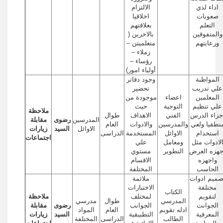
اداء لذي
الالتزام
صعوبات
اخلاقيا
التعلم
بعلاقتهم
والمتفوقين
بالاخرين (
ورعايتهم
متعلميتن –
زملاء –
رؤساء –
أولياء امور)
المواظبة
وجود دفاتر
علي تدريب
تحضير
المعلمين
اعضاء
موجودة من
علي تنظيم
التوجية
حيث
ملاحظة
جزاء الدرس
الفني
الاهداف
طوال
المدرسين
رضوى
مقابلة
نطقيا ولعي
والمدرسين
والادوات
العام
الاوائل
السيد
زيارات
استخدام
الاوائل
المستخدمة
الدراسى
اجتماعات
لادوات مثل
ومعامل
علي
جهزه العرض
التطوير
مستوي
واجهزه
الاقسام
الحاسب
المختلفة
صميم ادوات
ملائمة
مختلفة
الاختبارات
الكتاب
لتقويم
لمختلف
ملاحظة
المدرسي
طوال
مدرسي
الجوانت
الجوانب
رضوى
مقابلة
ادله تقويم
العام
المواد
المعرفية
التطبيقية
السيد
زيارات
الطالب
الدراسى
المختلفة