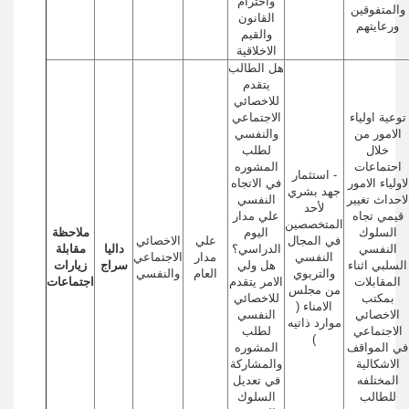
واحترام
والمتفوقين
القانون
ورعايتهم
والقيم
الاخلاقية
هل الطالب
يتقدم
للاخصائي
توعية اولياء
الاجتماعي
الامور من
والنفسي
خلال
لطلب
احتماعات
المشوره
- استثمار
لاولياء الامور
في الاتجاه
جهد بشري
لاحداث تغيير
النفسي
لأحد
قيمي تجاه
علي مدار
المتخصصين
السلوك
اليوم
ملاحظة
في المجال
علي
الاخصائي
النفسي
الدراسي؟
داليا
مقابلة
النفسي
مدار
الاجتماعي
السلبي اثناء
هل ولي
سراج
زيارات
والتربوي
العام
والنفسي
المقابلات
الامر يتقدم
اجتماعات
من مجلس
بمكتب
للاخصائي
الامناء (
الاخصائي
النفسي
موارد ذاتيه
الاجتماعي
لطلب
)
في المواقف
المشوره
الاشكالية
والمشاركة
المختلفه
في تعديل
للطالب
السلوك