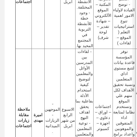
الانشطة
ابريل
اجتماعات
- توضح
المكتبة –
المختلفة.
القيادة لاولياء
الموقع
- وجود
الامور اهمية
الألكتروني
خطة
تنوع
– شهادة
للأنشطة
استراتيجيات
تقدير –
التربوية
التعلم (
لوحة
في
الموقع –
شرف)
المجتمع
لقاءات )
المحيد بها.
توفر
- لقاءات
المؤسسة
بين
قاعدة بيانات
المدرسين
لتتبع مستوي
الأوائل
اداي
والمعلمين
المتعلمين
لتوضيح
ونسبة تحقيق
كيفية
الأهداف لكل
استخدام
منهم علي
الأدلة
الموقع
بفاعلية بما
-
وتستخدم
اجتماعات
يحقق
الاسبوع
الموجهين
ملاحظة
نظاما لمتابعة
– اوراق –
اهداف
الرابع
-
اميرة
مقابلة
اداء
دعاوي –
النهج
من شهر
الزيارات
مهدى
زيارات
المتفوقين
اجهزة –
- توعية
ابريل
الميدانية
اجتماعات
والموهوبين
كمبيوتر
المعلمين
.
واعداد برامج
والمتعلمين