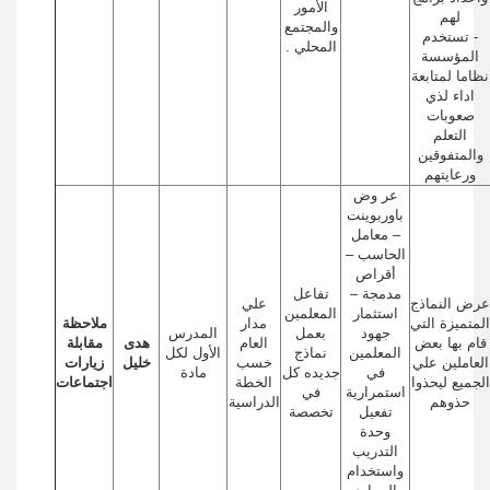
الأمور
لهم
والمجتمع
- تستخدم
المحلي .
المؤسسة
نظاما لمتابعة
اداء لذي
صعوبات
التعلم
والمتفوقين
ورعايتهم
عر وض
باوربوينت
– معامل
الحاسب –
أقراص
مدمجة –
تفاعل
عرض النماذج
علي
استثمار
المعلمين
المتميزة التي
مدار
ملاحظة
جهود
بعمل
المدرس
قام بها بعض
العام
هدى
مقابلة
المعلمين
نماذج
الأول لكل
العاملين علي
خسب
خليل
زيارات
في
جديده كل
مادة
الجميع ليحذوا
الخطة
اجتماعات
استمرارية
في
حذوهم
الدراسية
تفعيل
تخصصة
وحدة
التدريب
واستخدام