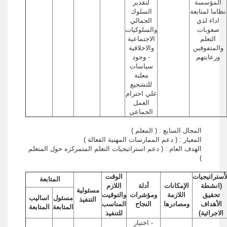
المؤسسة
لتقدير
نظاما لمتابعة
السلوك
اداء لذي
الجمالي
صعوبات
والسلوكيات
التعلم
الاجتماعية
والمتفوقين
والاخلاقية
ورعايتهم
- وجود
سياسات
معلنة
للتشجيع
علي احترام
العمل
الجماعي
المجال السابع : ( المعلم )
المعيار : ( دعم الممارسات المهنية الفعالة )
الهدف العام : ( دعم استراتيجيات التعلم المتمركزه حول المتعلم
)
لأستراتيجيات
الوقت
المتابعة
(انشطة
الإمكانات
أدلة
اللازم
مسئولية
تحقيق
اللازمة
ومؤشرات
والتوقيت
مسئول
اساليب
التنفيذ
الأهداف
ومصادرها
النجاح
المناسب
المتابعة
المتابعة
الاجرائية)
للتنفيذ
- اختيار