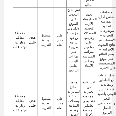
الموارد
المالية
نش نتائج
اجتماعات
تجهيز
البحوث
مجلس ادارة
المطبوعات
علي
المدرسة
الازمة
الموقع
لتحديد
لتحديد
الالكتروني
موضوعات
المشكلات
للمؤسسة
ملاحظة
البحوث –
علي
مسئول
وعرضها
ووجود
هدى
مقابلة
الاستفاده من
مدار
وحدة
علي
برامج
خليل
زيارات
نتائج البحوث
العام
التدريب
المعلمين –
تدريبية
اجتماعات
الاجرائية –
ميزانية
علي
وضع النتائج
المدرسة
مهارات
علي موقع
ومجلس
البحث
المؤسسسة
الأمناء
العلمي
علي الانترنت
التربوي
عمل لقاءات
مع العاملين
الاستفادة
وجود
ومقابلات
من
نماذج
فردية لنشر
الخبرات
لمبادرات
الوعي بأهمية
الموجوده
ابداعية
ملاحظة
التغير
علي
مسئول
عند بعض
وسجلات
هدى
مقابلة
والتجديد في
مدار
وحدة
العاملين
المتابعة
خليل
زيارات
العمل
العام
التدريب
بالمدرسة
ووجود
اجتماعات
التربوي
وكذلك
كشوف