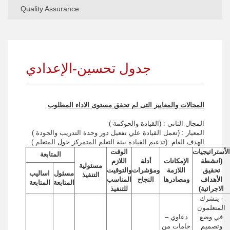
Quality Assurance
Quality Assurance - General
Quality Assurance -Primary
جدول تحسين-الإعدادي
Quality Assurance -Preparatory
Quality Assurance- Secondary
المجالات والمعايير التى لم تحقق مستوى الاداء المطلوب
المجال الثاني : (القيادة والحوكمة )
المعيار : (تعمل القيادة علي تفعيل دور وحدة التدريب والجودة )
الهدف العام :(تدعيم القياده بيئة التعلم المتمركز حول المتعلم )
الأستراتيجيات
الوقت
المتابعة
(انشطة
الإمكانات
أدلة
اللازم
مسئولية
تحقيق
اللازمة
ومؤشرات
والتوقيت
مسئول
اساليب
التنفيذ
الأهداف
ومصادرها
النجاح
المناسب
المتابعة
المتابعة
الاجرائية)
للتنفيذ
- يتشرك
المتعلمون
في وضع
دعاوي –
وتصميم
خامات من