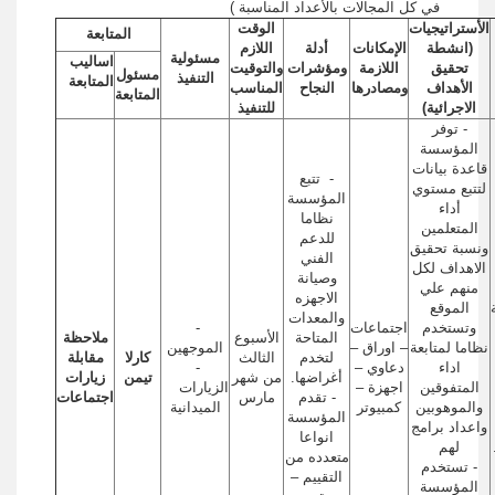
في كل المجالات بالأعداد المناسبة )
الأستراتيجيات
الوقت
المتابعة
(انشطة
الإمكانات
أدلة
اللازم
مسئولية
اساليب
تحقيق
اللازمة
ومؤشرات
والتوقيت
مسئول
التنفيذ
المتابعة
الأهداف
ومصادرها
النجاح
المناسب
المتابعة
الاجرائية)
للتنفيذ
- توفر
المؤسسة
قاعدة بيانات
- تتبع
لتتبع مستوي
المؤسسة
أداء
نظاما
المتعلمين
للدعم
ونسبة تحقيق
الفني
الاهداف لكل
وصيانة
منهم علي
الاجهزه
الموقع
والمعدات
وتستخدم
اجتماعات
-
المتاحة
الأسبوع
ملاحظة
نظاما لمتابعة
– اوراق –
الموجهين
لتخدم
الثالث
كارلا
مقابلة
اداء
دعاوي –
-
أغراضها.
من شهر
تيمن
زيارات
المتفوقين
اجهزة –
الزيارات
- تقدم
مارس
اجتماعات
والموهوبين
كمبيوتر
الميدانية
المؤسسة
واعداد برامج
انواعا
لهم
متعدده من
- تستخدم
التقييم –
المؤسسة