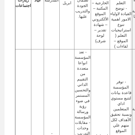
لضمان
المدرسة
عياد
زيارات
التعلم
الخارجية –
ابريل
الجودة
اجتماعات
- توضح
المكتبة –
ة
والتدريب
القيادة لاولياء
الموقع
عليها.
الامور اهمية
الألكتروني
تنوع
– شهادة
استراتيجيات
تقدير –
التعلم (
لوحة
الموقع –
شرف)
لقاءات )
- تعد
المؤسسة
انواعا
متعددة
من
التقييم
- توفر
الذاتي
المؤسسة
والتحسين
قاعدة بيانات
المستمر
لتتبع مستوي
في ضوء
اداي
رؤية
ة
المتعلمين
ورسالة
ونسبة تحقيق
المؤسسة
الأهداف لكل
- مقابلات
منهم علي
وحدات
الموقع
التدريب .
-