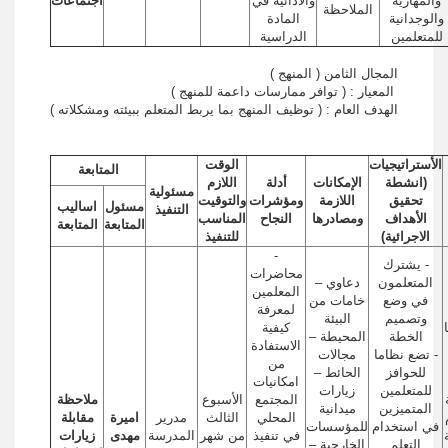
والمهارية
والادائية في
اجتماعات
الملاحظة
والوجدانية
المادة
للمتعلمين
الدراسية
المجال الثامن ( المنهج )
المعيار : ( توافر ممارسات داعمة للمنهج )
الهدف العام : ( توظيف المنهج بما يربط المتعلم ببيئته ومشكلاته )
الأستراتيجيات
الوقت
المتابعة
(انشطة
الإمكانات
أدلة
اللازم
مسئولية
تحقيق
اللازمة
ومؤشرات
والتوقيت
مسئول
اساليب
التنفيذ
الأهداف
ومصادرها
النجاح
المناسب
المتابعة
المتابعة
الاجرائية)
للتنفيذ
-
- يشترك
محاضرات
المتعلمون
دعاوي –
المعلمين
في وضع
خامات من
لمعرفة
وتصميم
البيئة
كيفية
الخطة
المحيطة –
الاستفادة
- تضع نظاما
مجالات
من
للحوافز
الحائط –
امكانيات
للمتعلمين
زيارات
المجتمع
الأسبوع
ملاحظة
المتميزين
ميدانية
المحلي
الثالث
مدرير
اميرة
مقابلة
في استخدام
للمؤسسات
في تنفيذ
من شهر
المدرسة
مهدى
زيارات
التعلم
الخارجية –