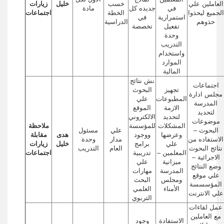
العاملين علي
خسب
خليل
زيارات
في
جديده كل
مادة
الجميع ليحذوا
الخطة
اجتماعات
استمرارية
في
حذوهم
الدراسية
تفعيل
تخصصة
وحدة
التدريب
واستخدام
الموارد
المالية
نش نتائج
اجتماعات
تجهيز
البحوث
مجلس ادارة
المطبوعات
علي
المدرسة
الازمة
الموقع
لتحديد
لتحديد
الالكتروني
موضوعات
المشكلات
للمؤسسة
ملاحظة
البحوث –
علي
مسئول
وعرضها
ووجود
هدى
مقابلة
الاستفاده من
مدار
وحدة
علي
برامج
خليل
زيارات
نتائج البحوث
العام
التدريب
المعلمين –
تدريبية
اجتماعات
الاجرائية –
ميزانية
علي
وضع النتائج
المدرسة
مهارات
علي موقع
ومجلس
البحث
المؤسسسة
الأمناء
العلمي
علي الانترنت
التربوي
عمل لقاءات
مع العاملين
الاستفادة
وجود