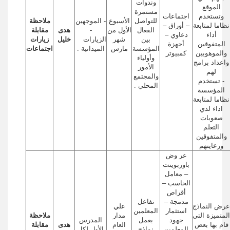
وندوات
الموقع
مستمرة
وتستخدم
اجتماعات
للتواصل
الأسبوع
- الموجهين
ملاحظة
نظاما لمتابعة
– أوراق –
الفعال
الأول من
-
هدى
مقابلة
أداء
دعاوي –
بين
شهر
الزيارات
خليل
زيارات
المتفوقين
أجهزة
المؤسسة
مارس
الميدانية .
اجتماعات
والموهوبين
كمبيوتر
وأولياء
واعداد برامج
الأمور
لهم
والمجتمع
- تستخدم
المحلي .
المؤسسة
نظاما لمتابعة
اداء لذي
صعوبات
التعلم
والمتفوقين
ورعايتهم
عر وض
باوربوينت
– معامل
الحاسب –
أقراص
مدمجة –
تفاعل
عرض النماذج
علي
استثمار
المعلمين
المتميزة التي
مدار
ملاحظة
جهود
بعمل
المدرس
قام بها بعض
العام
هدى
مقابلة
المعلمين
نماذج
الأول لكل