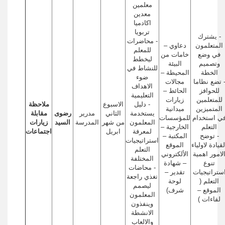
معلمين
معدين
اكادميا
تربويا
- يشترك
- محاضرات
المتعلمون
دعاوي –
للمعلم
في وضع
خامات من
ليخطط
وتصميم
البيئة
للنشاط في
الخطة
المحيطة –
ضوء
 تضع نظاما
مجالات
الاهداف
للحوافز
الحائط –
التعليمية
للمتعلمين
زيارات
- دليل
الاسبوع
ملاحظة
المتميزين
ميدانية
يستخدمة
الثاني
مدرير
رضوى
مقابلة
ي استخدام
للمؤسسات
المعلمون
من شهر
المدرسة
السيد
زيارات
التعلم
الخارجية –
لمعرفة
ابريل
اجتماعات
- توضح
المكتبة –
استراتيجيات
لقيادة لاولياء
الموقع
التعلم
لامور اهمية
الألكتروني
المختلفة
تنوع
– شهادة
- محاضات
ستراتيجيات
تقدير –
تغذي راجعة
التعلم (
لوحة
ليصمم
الموقع –
شرف)
المعلمون
لقاءات )
وينفذون
الانشطة
والالعاب