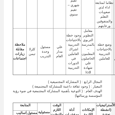
تقيم
نظاما لمتابعة
شهري –
اداء لذي
تقيم
صعوبات
سنوي
التعلم
والمتفوقين
ورعايتهم
معامل
التطوير
وجود خطة
التربوي
بالاحتياجات
وضع خطة
بالمدرسة
التدريبية
ملاحظة
علي
مسئول
بالاحتياجات
–
اشراك
كلرلا
مقابلة
مدار
وحدة
التدريبية
المعلمون
العاملين
تيمن
زيارات
العام
التدريب
للعاملين
الحاصلون
في
اجتماعات
علي
الدورات
شهادة
التدريبية
Icdl
المجال الرابع : ( المشاركة المجتميعية )
المعيار : ( وجود ثقافة داعمة للمشاركة المجتميعة )
الهدف العام : ( التوعية بأهمية المشاركة المجتمعية في ضوء رؤية
المؤسسة ورسالتها)
الأستراتيجيات
الوقت
المتابعة
(انشطة
الإمكانات
أدلة
اللازم
مسئولية
مسئول
اساليب
تحقيق
اللازمة
ومؤشرات
والتوقيت