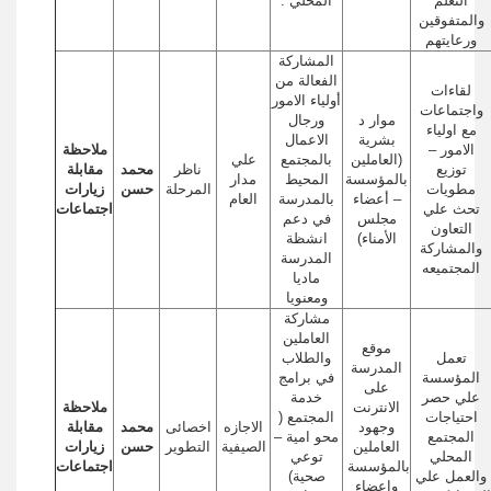
التعلم
المحلي .
والمتفوقين
ورعايتهم
المشاركة
الفعالة من
لقاءات
أولياء الامور
واجتماعات
موار د
ورجال
مع اولياء
بشرية
الاعمال
الامور –
ملاحظة
(العاملين
بالمجتمع
علي
توزيع
ناظر
محمد
مقابلة
بالمؤسسة
المحيط
مدار
مطويات
المرحلة
حسن
زيارات
– أعضاء
بالمدرسة
العام
تحث علي
اجتماعات
مجلس
في دعم
التعاون
الأمناء)
انشظة
والمشاركة
المدرسة
المجتميعه
ماديا
ومعنويا
مشاركة
العاملين
موقع
تعمل
والطلاب
المدرسة
المؤسسة
في برامج
على
علي حصر
خدمة
الانترنت
ملاحظة
احتياجات
المجتمع (
وجهود
الاجازه
اخصائى
محمد
مقابلة
المجتمع
محو امية –
العاملين
الصيفية
التطوير
حسن
زيارات
المحلي
توعي
بالمؤسسة
اجتماعات
والعمل علي
صحية)
واعضاء