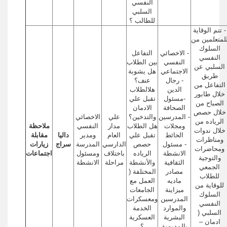
النفسي
السلبي
للطالب ؟
- تتم الوقاية
لمتعلمين من
السلوك
- الاخصائي
التفاعل
النفسي
النفسي
بين الطلاب
السلبي عن
الاجتماعي
هل يشوبة
طريق
- رجال
عنف؟
التفاعل من
الدين
هلالطلاب
خلال طابور
-مسئول
تقبل علي
الصباح من
الصحافة
الادمان
خلال حصص
- المدرسين
والتدخين؟
علي
الاخصائي
الرياده من
ومجلات
هل الطلاب
مدار
النفسي
ملاحظة
خلال ندوات
الحائط
تقبل علي
العام
ومدير
داليا
مقابلة
ومناظرات
- مسئول
حصص
الدارسي
المدرسة
سراج
زيارات
ومحاضرات
الانشطة
الرياده
باختلاف
ومسئول
اجتماعات
والتوجية
الثقافية
والأنشطة
مراحلة
الانشطة
الجمعي
مصادر
المختلفة (
للطلاب
ماديه
العمل مع
للوقاية من
ميزاينة
الجامعات
السلوك
المدرسين
ومعسكرات
النفسي
والموارد
الخدمة
السلبي (
البشرية
العسكرية
ادمان –
بالمدرسة
؟