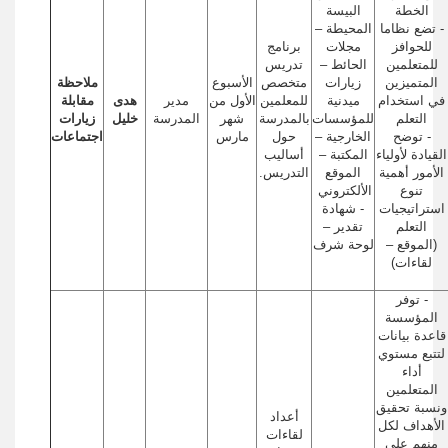
الخطة
البيسة
- تضع نظاما
المحيطة –
للحوافز
مجلات
برنامج
للمتعلمين
الحائط –
تدريس
المتميزين
زيارات
متخصص
الأسبوع
ملاحظة
في استخدام
ميدنية
للمعلمين
الأول من
مدير
هدى
مقابلة
التعلم
للمؤسسات
بالمدرسة
شهر
المدرسة
خليل
زيارات
- توضح
الخارجية –
حول
مارس
اجتماعات
القيادة لأولياء
المكتبة –
أساليب
الأمور أهمية
الموقع
التدريس.
تنوع
الألكتروني
استراتيجيات
- شهادة
التعلم
تقدير –
(الموقع –
لوحة شرف
لقاءات)
- توفر
المؤسسة
قاعدة بيانات
لتتبع مستوي
أداء
المتعلمين
ونسبة تحقيق
أعداد
الأهداف لكل
لقاءات
منهم علي