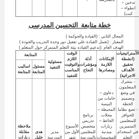
تدخين –
انطواء –
كبت)
خطة متابعة التحسين المدرسى
المجال الثاني : (القيادة والحوكمة )
المعيار : (تعمل القيادة علي تفعيل دور وحدة التدريب والجودة )
الهدف العام :(تدعيم القياده بيئة التعلم المتمركز حول المتعلم )
الأستراتيجيات
الوقت
المتابعة
(انشطة
الإمكانات
أدلة
اللازم
مسئولية
تحقيق
اللازمة
ومؤشرات
والتوقيت
مسئول
اساليب
التنفيذ
الأهداف
ومصادرها
النجاح
المناسب
المتابعة
المتابعة
الاجرائية)
للتنفيذ
- يتشرك
المتعلمون
في وضع
دعاوي –
وتصميم
خامات من
الخطة
البيسة
- تضع نظاما
المحيطة –
للحوافز
مجلات
برنامج
للمتعلمين
الحائط –
تدريس
المتميزين
زيارات
متخصص
الأسبوع
ملاحظة
في استخدام
ميدنية
للمعلمين
الأول من
مدير
هدى
مقابلة
التعلم
للمؤسسات
بالمدرسة
شهر
المدرسة
خليل
زيارات