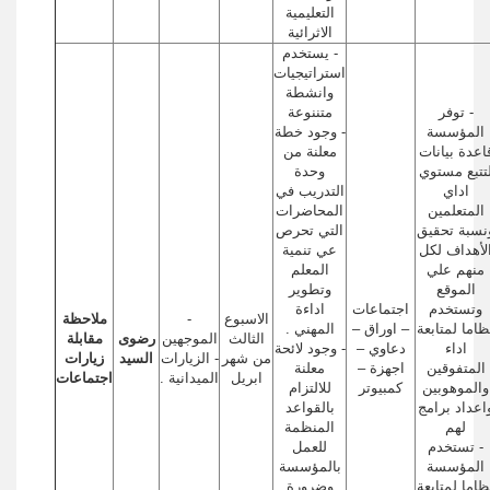
التعليمية
الاثرائية
- يستخدم
استراتيجيات
وانشطة
- توفر
متننوعة
المؤسسة
- وجود خطة
اعدة بيانات
معلنة من
تتبع مستوي
وحدة
اداي
التدريب في
المتعلمين
المحاضرات
نسبة تحقيق
التي تحرص
لأهداف لكل
عي تنمية
منهم علي
المعلم
الموقع
وتطوير
وتستخدم
اجتماعات
اداءة
الاسبوع
-
ملاحظة
ظاما لمتابعة
– اوراق –
المهني .
الثالث
الموجهين
رضوى
مقابلة
اداء
دعاوي –
- وجود لائحة
من شهر
- الزيارات
السيد
زيارات
المتفوقين
اجهزة –
معلنة
ابريل
الميدانية .
اجتماعات
والموهوبين
كمبيوتر
للالتزام
اعداد برامج
بالقواعد
لهم
المنظمة
- تستخدم
للعمل
المؤسسة
بالمؤسسة
ظاما لمتابعة
وضرورة