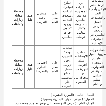
ومقابلات
من
نماذج
فردية لنشر
الخبرات
لمبادرات
الوعي بأهمية
الموجوده
ابداعية
ملاحظة
التغير
علي
مسئول
عند بعض
وسجلات
هدى
مقابلة
والتجديد في
مدار
وحدة
العاملين
المتابعة
خليل
زيارات
العمل
العام
التدريب
بالمدرسة
ووجود
اجتماعات
التربوي
وكذلك
كشوف
وتحفيز
معامل
حوافز
العاملين عي
الأوساط
للعاملين
المبادرات
الإبداعية
سجلات
عمل دورات
معامل
وحدة
تدريبية لتأهيل
الاوساط –
التدريب
العاملين
شبك
وجود
ملاحظة
لاستخدام
علي
أخصائي
انترنت –
تروللي
هدى
مقابلة
التكنولوجيا
مدار
التطوير
اجهزة لاب
متنقل –
خليل
زيارات
الحديثة في
العام
بالمدرسة
توب
موقع
اجتماعات
عمليتي
متحركة بين
المؤسسة
التعليم
الفصول
علي
والتعلم
الأنترنت
المجال الثالث : (الموارد البشرية )
المعيار : ( توافر الموارد البشرية وتنميتها )
الهدف العام : ( حرص المؤسسة علي توفير معلمين متخصصين